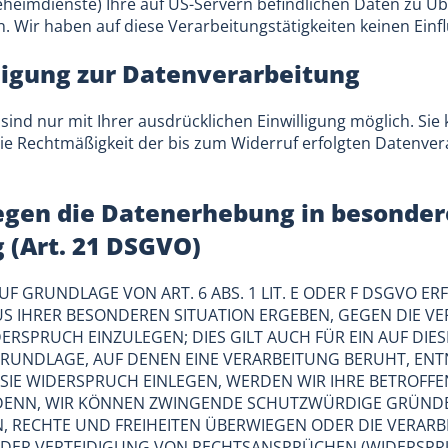
eheimdienste) Ihre auf US-Servern befindlichen Daten zu 
 Wir haben auf diese Verarbeitungstätigkeiten keinen Einfl
lligung zur Datenverarbeitung
nd nur mit Ihrer ausdrücklichen Einwilligung möglich. Sie k
 Die Rechtmäßigkeit der bis zum Widerruf erfolgten Datenve
gen die Datenerhebung in besonder
 (Art. 21 DSGVO)
 GRUNDLAGE VON ART. 6 ABS. 1 LIT. E ODER F DSGVO ERF
US IHRER BESONDEREN SITUATION ERGEBEN, GEGEN DIE V
SPRUCH EINZULEGEN; DIES GILT AUCH FÜR EIN AUF DIE
SGRUNDLAGE, AUF DENEN EINE VERARBEITUNG BERUHT, ENT
IE WIDERSPRUCH EINLEGEN, WERDEN WIR IHRE BETROF
I DENN, WIR KÖNNEN ZWINGENDE SCHUTZWÜRDIGE GRÜNDE
N, RECHTE UND FREIHEITEN ÜBERWIEGEN ODER DIE VERARB
R VERTEIDIGUNG VON RECHTSANSPRÜCHEN (WIDERSPRUCH